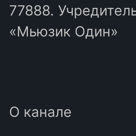
77888. Учредител
«Мьюзик Один»
О канале