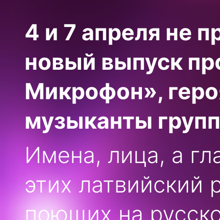
4 и 7 апреля не 
новый выпуск п
Микрофон», геро
музыканты групп
Имена, лица, а г
этих латвийский 
поющих на русско