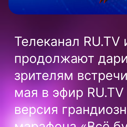
Телеканал RU.TV
продолжают дари
зрителям встреч
мая в эфир RU.TV
версия грандиозн
марафона «Всё бу