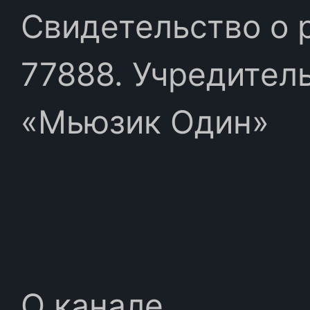
Свидетельство о 
77888. Учредител
«Мьюзик Один»
О канале