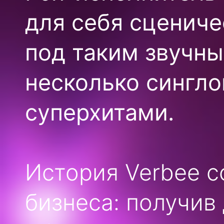
для себя сценич
под таким звучн
несколько сингло
суперхитами.
История Verbee с
бизнеса: получив