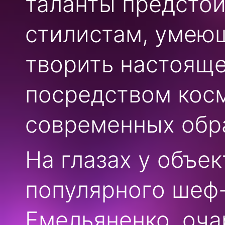
таланты предсто
стилистам, умеющ
творить настоящ
посредством косм
современных обр
На глазах у объ
популярного шеф
Емельяненко, оча