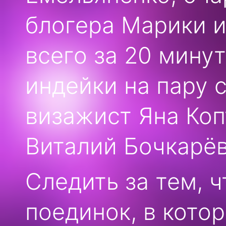
блогера Марики и
всего за 20 мину
индейки на пару 
визажист Яна Коп
Виталий Бочкарёв
Следить за тем, 
поединок, в кото