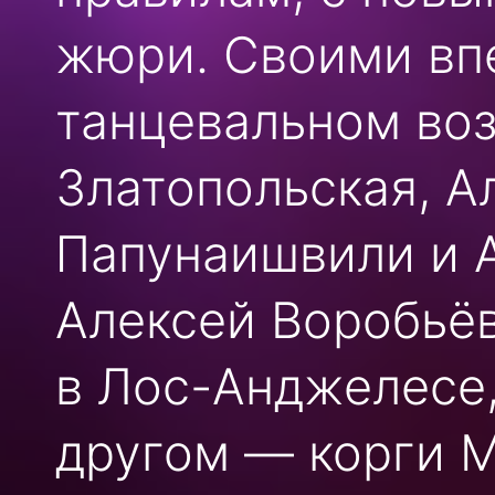
жюри. Своими вп
танцевальном во
Златопольская, А
Папунаишвили и А
Алексей Воробьё
в Лос-Анджелесе,
другом — корги М