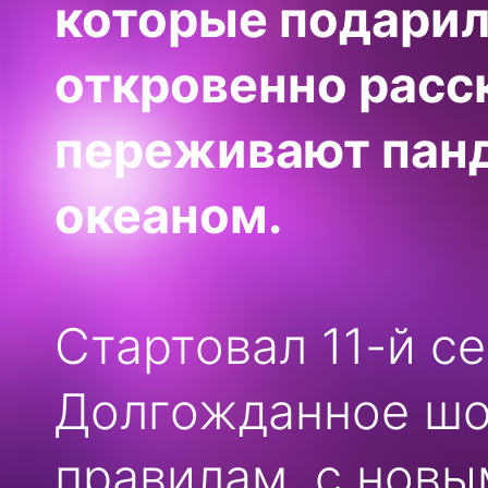
которые подарил 
откровенно расск
переживают панд
океаном.
Стартовал 11-й се
Долгожданное шо
правилам, с нов