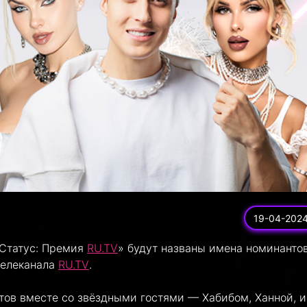
19-04-202
«Статус: Премия
RU.TV
» будут названы имена номинанто
телеканала
RU.TV
.
ов вместе со звёздными гостями — Хабибом, Ханной, и