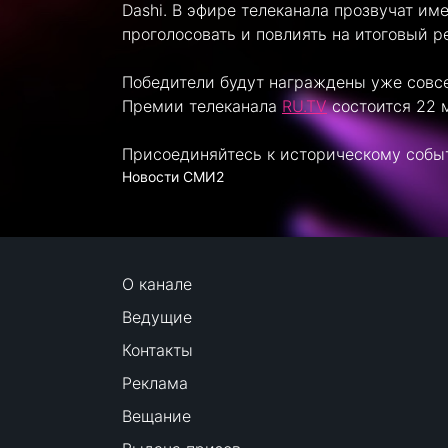
Dashi. В эфире телеканала прозвучат им
проголосовать и повлиять на итоговый ре
Победители будут награждены уже совс
Премии телеканала
RU.TV
состоится 22 
Присоединяйтесь к историческому собы
Новости СМИ2
О канале
Ведущие
Контакты
Реклама
Вещание