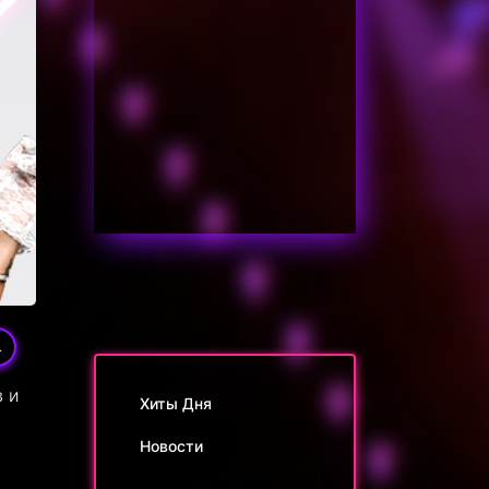
4
в и
Хиты Дня
Новости