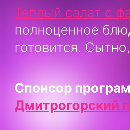
Теплый салат с ф
полноценное блюд
готовится. Сытно,
Спонсор програ
Дмитрогорский 