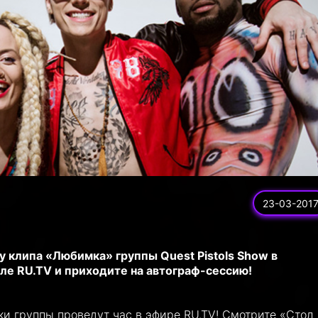
23-03-201
у клипа «Любимка» группы Quest Pistols Show в
ле RU.TV и приходите на автограф-сессию!
ки группы проведут час в эфире RU.TV! Смотрите «Стол