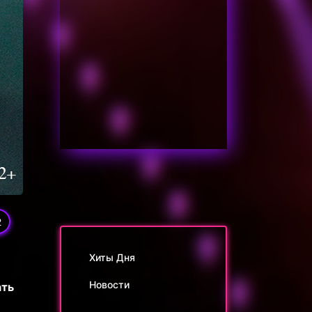
2
Хиты Дня
Новости
ать