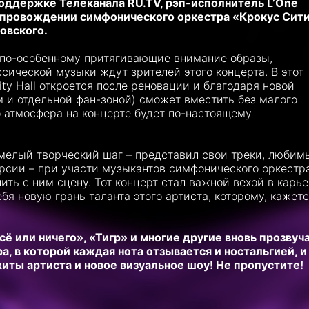
 поддержке Телеканала RU.TV, рэп-исполнитель L’One
опровождении симфонического оркестра «Крокус Сит
овского.
 по-особенному притягивающие внимание образы,
сической музыки ждут зрителей этого концерта. В этот
ty Hall откроется после реновации и благодаря новой
 и отдельной фан-зоной) сможет вместить без малого
то атмосфера на концерте будет по-настоящему
смелый творческий шаг
–
представил свои треки, любим
ерсии
–
при участи музыкантов симфонического оркестра
ить с ним сцену. Тот концерт стал важной вехой в карь
бя новую грань таланта этого артиста, которому, кажетс
сё или ничего», «Тигр» и многие другие вновь прозвуч
, в которой каждая нота отзывается и ностальгией, и
ты артиста и новое визуальное шоу! Не пропустите!