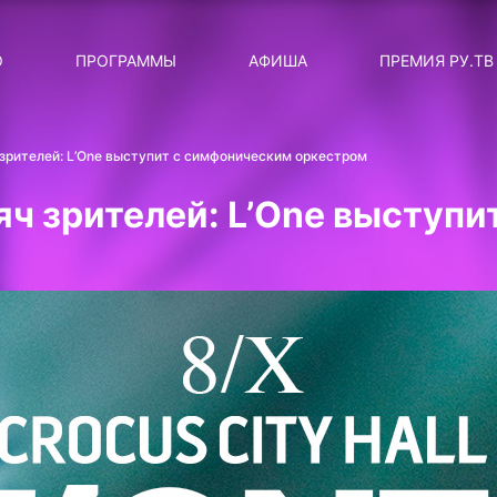
ЛЯРНЫЕ
ТЕМА
О
ПРОГРАММЫ
АФИША
ПРЕМИЯ РУ.ТВ
ДИСКОТЕКА ДИСКОТЕК
Категория
Сортировка
RUНОВОСТИ
 зрителей: L’One выступит с симфоническим оркестром
ТОП-ЧАРТ ROCKET RECORDS
яч зрителей: L’One выступ
СТАТУС: В СЕТИ
СИЯЙ ПО-ЗВЁЗДНОМУ
ЛИЧНЫЙ ВОПРОС
ДОТЯНИСЬ ДО ЗВЁЗД