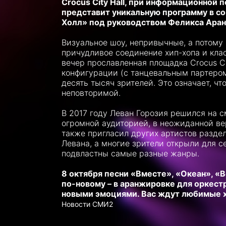
Crocus City Hall, при информационной
представит уникальную программу в с
Холл» под руководством Феликса Аран
Визуальное шоу, непривычные, а потому
причудливое соединение хип-хопа и клас
вечер прославленная площадка Crocus Ci
конфигурации (с танцевальным партером
десять тысяч зрителей. Это означает, ч
неповторимой.
В 2017 году Леван Горозия решился на 
огромной аудиторией, в неожиданной в
также пригласил других артистов раздел
Левана, а многие зрители открыли для се
подвластны самые разные жанры.
8 октября песни «Вместе», «Океан», «В
по-новому
–
в аранжировке для оркестра
новыми эмоциями. Вас ждут любимые хи
Новости СМИ2