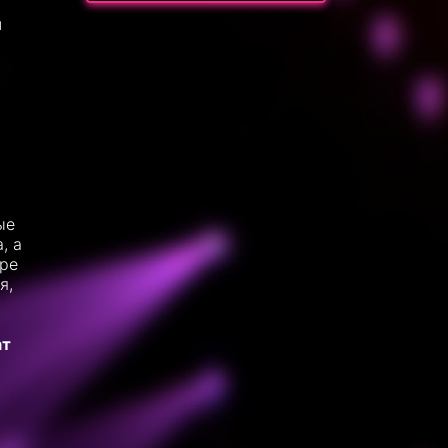
и
ые
, а
ере
я,
ат