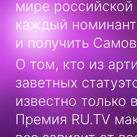
мире российской 
каждый номинант
и получить Самов
О том, кто из ар
заветных статуэто
известно только 
Премия RU.TV ма