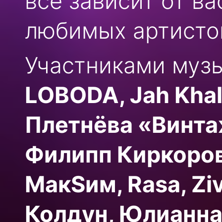
все зависит от ва
любимых артисто
Участниками музы
LOBODA, Jah Khal
Плетнёва «Винта
Филипп Киркоров
МакSим, Rasa, Zi
Колдун, Юлианна