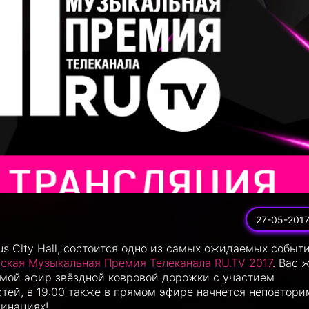
27-05-201
us City Hall, состоится одно из самых ожидаемых событ
ская Музыкальная Премия Телеканала RU.TV 2017
. Вас 
ямой эфир звёздной ковровой дорожки с участием
тей, в 19:00 также в прямом эфире начнется неповтори
минациях!