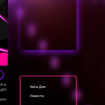
7
ий в
Хиты Дня
ждёт
Новости
мое