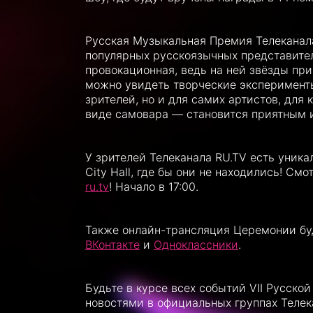
Русская Музыкальная Премия Телеканала
популярных русскоязычных представите
провокационная, ведь на ней звёзды пр
можно увидеть творческие эксперименты
зрителей, но и для самих артистов, для
виде самовара — становится приятным 
У зрителей Телеканала RU.TV есть уник
City Hall, где бы они не находились! С
ru.tv
! Начало в 17:00.
Также онлайн-трансляция Церемонии буд
ВКонтакте
и
Одноклассники
.
Будьте в курсе всех событий VII Русск
новостями в официальных группах Телек