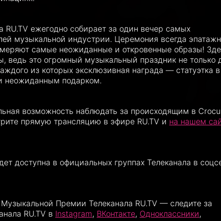
 RU.TV ежегодно собирает за один вечер самых
лей музыкальной индустрии. Церемония всегда эпатажн
имеряют самые неожиданные и откровенные образы! Зд
, ведь это огромный музыкальный праздник не только 
 каждого из которых эксклюзивная награда — статуэтка в
и неожиданным подарком.
альная возможность наблюдать за происходящим в Crocu
мотрите прямую трансляцию в эфире RU.TV и
на нашем са
ет доступна в официальных группах Телеканала в соцс
ой Музыкальной Премии Телеканала RU.TV — следите за
анала RU.TV в
Instagram
,
ВКонтакте
,
Одноклассники
,