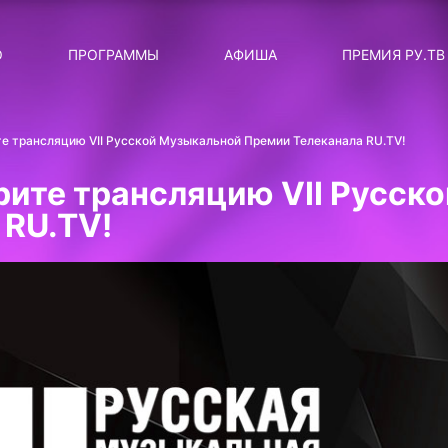
ЛЯРНЫЕ
ТЕМА
О
ПРОГРАММЫ
АФИША
ПРЕМИЯ РУ.ТВ
ДИСКОТЕКА ДИСКОТЕК
Категория
Сортировка
RUНОВОСТИ
ите трансляцию VII Русской Музыкальной Премии Телеканала RU.TV!
ТОП-ЧАРТ ROCKET RECORDS
трите трансляцию VII Русс
СТАТУС: В СЕТИ
 RU.TV!
СИЯЙ ПО-ЗВЁЗДНОМУ
ЛИЧНЫЙ ВОПРОС
ДОТЯНИСЬ ДО ЗВЁЗД