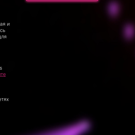
ая и
есь
для
s
йте
етях