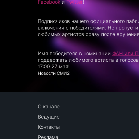
Facebook
и
Twitter
!
Подписчиков нашего официального пабл
включения с победителями. Не пропуст
любимых артистов сразу после вручени
Имя победителя в номинации
ФАН или 
поддержать любимого артиста в голосов
17:00 27 мая!
Новости СМИ2
О канале
Ведущие
Контакты
Реклама