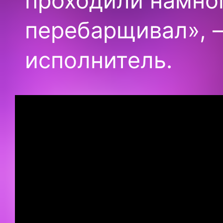
проходили намног
перебарщивал», 
исполнитель.