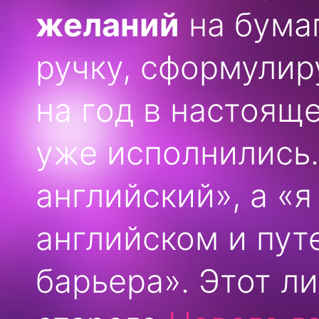
желаний
на бумаг
ручку, сформулир
на год в настоящ
уже исполнились.
английский», а «
английском и пут
барьера». Этот л