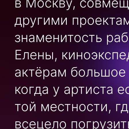
в Москву, совмещ
другими проектам
знаменитость раб
Елены, киноэкспе
актёрам большое 
когда у артиста 
той местности, гд
всецело погрузит