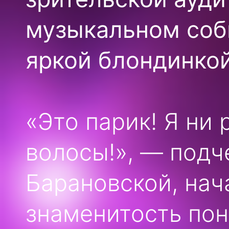
музыкальном соб
яркой блондинкой
«Это парик! Я ни 
волосы!», — подч
Барановской, нач
знаменитость пон