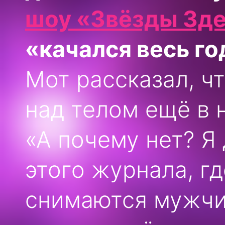
шоу «Звёзды Зд
«качался весь го
Мот рассказал, ч
над телом ещё в 
«А почему нет? Я
этого журнала, гд
снимаются мужчин