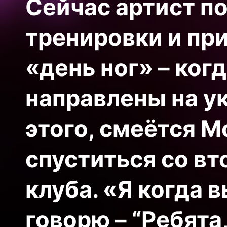
Сейчас артист п
тренировки и при
«день ног» – ког
направлены на у
этого, смеётся М
спуститься со вт
клуба. «Я когда 
говорю – “Ребята,