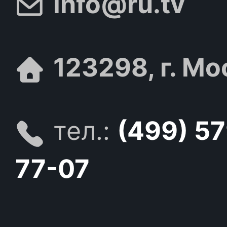
info@ru.tv
123298, г. Мо
тел.:
(499) 5
77-07