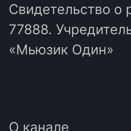
Свидетельство о 
77888. Учредител
«Мьюзик Один»
О канале