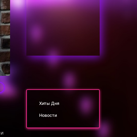
Хиты Дня
Новости
ии