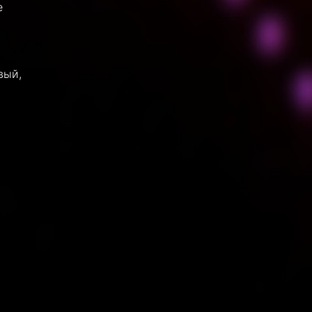
е
вый,