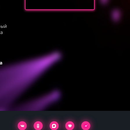
рый
ка
а