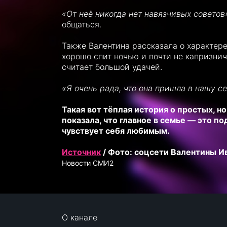
«От неё никогда нет навязчивых советов
общаться.
Также Валентина рассказала о характер
хорошо спит ночью и почти не капризнич
считает большой удачей.
«Я очень рада, что она пришла в нашу с
Такая вот тёплая история о простых, н
показала, что главное в семье — это п
чувствует себя любимым.
Источник
/ Фото: соцсети Валентины И
Новости СМИ2
О канале