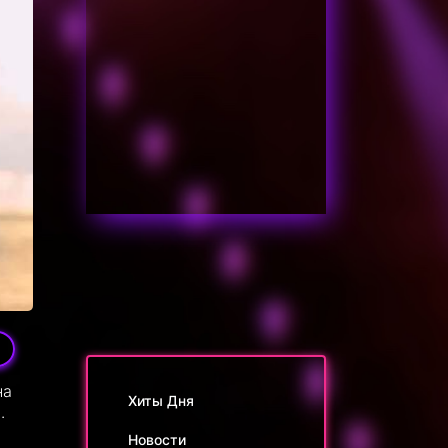
5
на
Хиты Дня
.
Новости