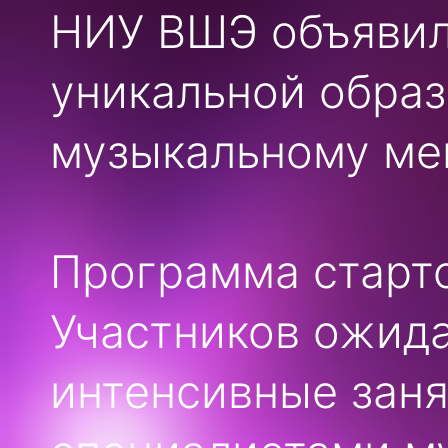
НИУ ВШЭ объявили
уникальной обра
музыкальному ме
Программа старто
Участников ожид
интенсивные зан