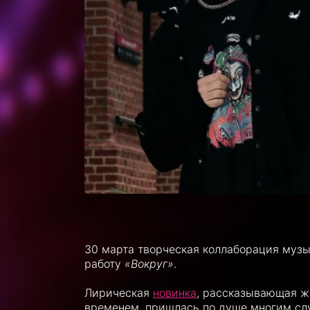
30 марта творческая коллаборация муз
работу
«Вокруг»
.
Лирическая
новинка
, рассказывающая ж
временем, пришлась по душе многим сл