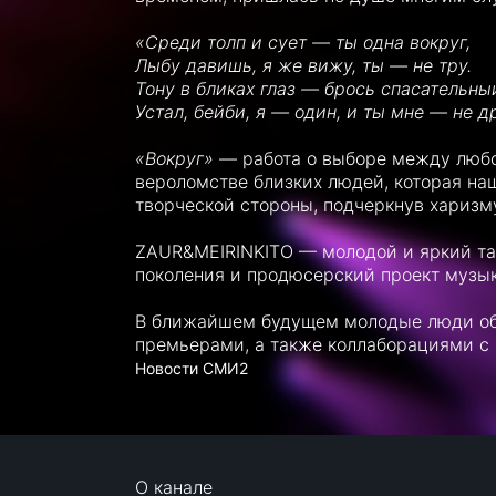
«Среди толп и сует — ты одна вокруг,
Лыбу давишь, я же вижу, ты — не тру.
Тону в бликах глаз — брось спасательный
Устал, бейби, я — один, и ты мне — не д
«Вокруг»
— работа о выборе между любо
вероломстве близких людей, которая на
творческой стороны, подчеркнув харизм
ZAUR&MEIRINKITO — молодой и яркий тан
поколения и продюсерский проект музык
В ближайшем будущем молодые люди об
премьерами, а также коллаборациями с
Новости СМИ2
О канале