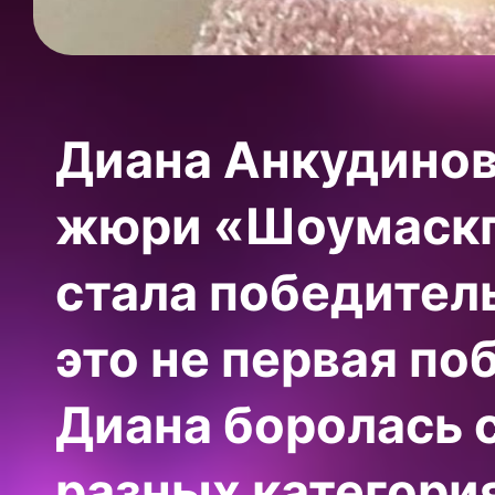
Диана Анкудинов
жюри «Шоумаскг
стала победител
это не первая п
Диана боролась 
разных категори