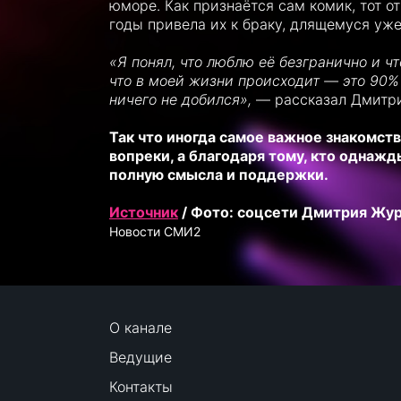
юморе. Как признаётся сам комик, тот о
годы привела их к браку, длящемуся уже
«Я понял, что люблю её безгранично и ч
что в моей жизни происходит — это 90% 
ничего не добился»,
— рассказал Дмитри
Так что иногда самое важное знакомств
вопреки, а благодаря тому, кто однажд
полную смысла и поддержки.
Источник
/ Фото: соцсети Дмитрия Жу
Новости СМИ2
О канале
Ведущие
Контакты