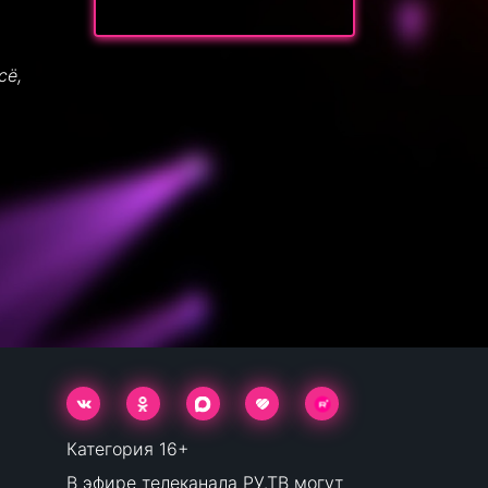
сё,
Категория 16+
В эфире телеканала РУ.ТВ могут