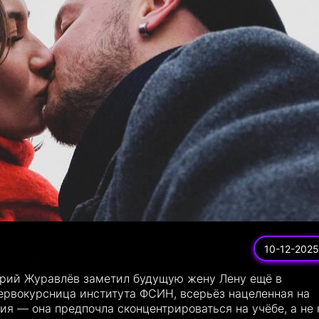
10-12-2025
рий Журавлёв заметил будущую жену Лену ещё в
ервокурсница института ФСИН, всерьёз нацеленная на
ния — она предпочла сконцентрироваться на учёбе, а не 