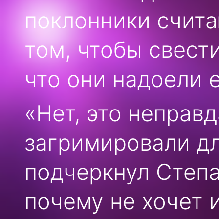
поклонники счита
том, чтобы свест
что они надоели 
«Нет, это неправд
загримировали дл
подчеркнул Степа
почему не хочет и