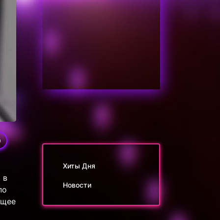
0
Хиты Дня
 в
Новости
по
ящее