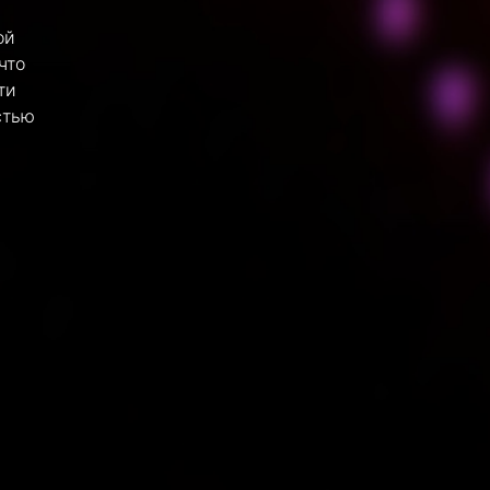
ой
что
ти
стью