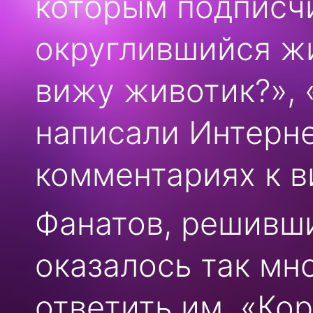
которым подписч
округлившийся жи
вижу животик?»,
написали Интерне
комментариях к в
Фанатов, решивши
оказалось так мн
ответить им. «Ко