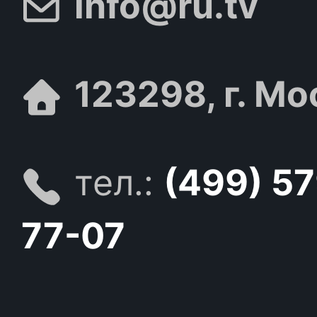
info@ru.tv
123298, г. Мо
тел.:
(499) 5
77-07