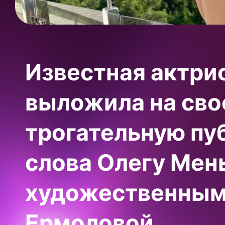
Известная актри
выложила на сво
трогательную пу
слова Олегу Мен
художественным 
Ермоловой.