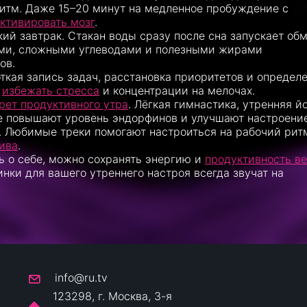
итм. Даже 15–20 минут на медленное пробуждение с
ктивировать мозг
.
кий завтрак. Стакан воды сразу после сна запускает об
ми, сложными углеводами и полезными жирами
ов.
ткая запись задач, расстановка приоритетов и определ
т
избежать стресса
и концентрации на мелочах.
рет продуктивного утра
. Лёгкая гимнастика, утренняя й
е повышают уровень эндорфинов и улучшают настроение
. Любимые треки помогают настроиться на рабочий рит
ива
.
ь о себе, можно сохранять энергию и
продуктивность в
нки для вашего утреннего настроя всегда звучат на
info@ru.tv
123298, г. Москва, 3-я