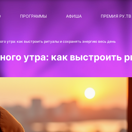
ЛЯРНЫЕ
ТЕМА
О
ПРОГРАММЫ
АФИША
ПРЕМИЯ РУ.ТВ
ДИСКОТЕКА ДИСКОТЕК
Категория
Сортировка
RUНОВОСТИ
го утра: как выстроить ритуалы и сохранять энергию весь день
ТОП-ЧАРТ ROCKET RECORDS
ого утра: как выстроить р
СТАТУС: В СЕТИ
СИЯЙ ПО-ЗВЁЗДНОМУ
ЛИЧНЫЙ ВОПРОС
ДОТЯНИСЬ ДО ЗВЁЗД