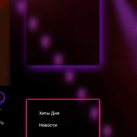
5
т
Хиты Дня
ть
Новости