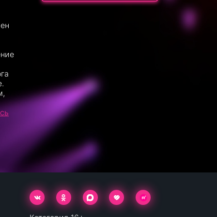
мен
ение
ога
.
м,
есь