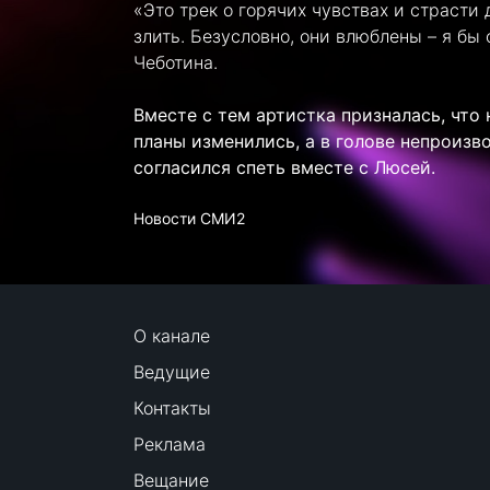
«Это трек о горячих чувствах и страсти
злить. Безусловно, они влюблены – я бы
Чеботина.
Вместе с тем артистка призналась, что 
планы изменились, а в голове непроизв
согласился спеть вместе с Люсей.
Новости СМИ2
О канале
Ведущие
Контакты
Реклама
Вещание