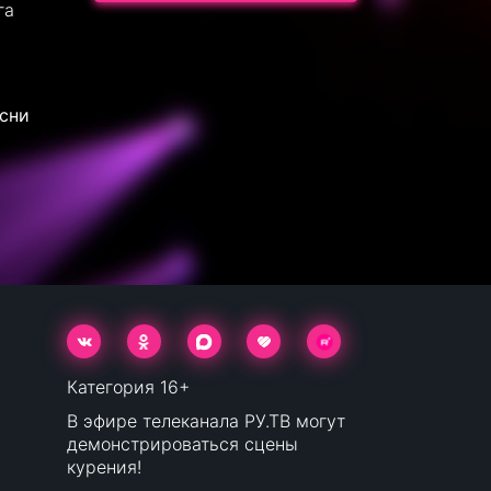
га
есни
Категория 16+
В эфире телеканала РУ.ТВ могут
демонстрироваться сцены
курения!