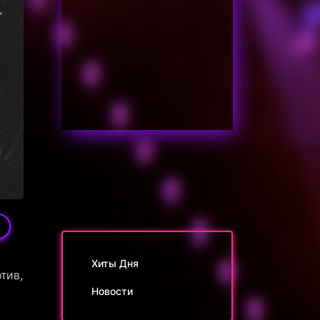
Хиты Дня
тив,
Новости