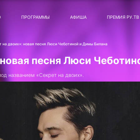
ЛЯРНЫЕ
ТЕМА
О
ПРОГРАММЫ
АФИША
ПРЕМИЯ РУ.ТВ
ДИСКОТЕКА ДИСКОТЕК
Категория
Сортировка
RUНОВОСТИ
т на двоих»: новая песня Люси Чеботиной и Димы Билана
ТОП-ЧАРТ ROCKET RECORDS
 новая песня Люси Чеботин
СТАТУС: В СЕТИ
од названием «Секрет на двоих».
СИЯЙ ПО-ЗВЁЗДНОМУ
ЛИЧНЫЙ ВОПРОС
ДОТЯНИСЬ ДО ЗВЁЗД