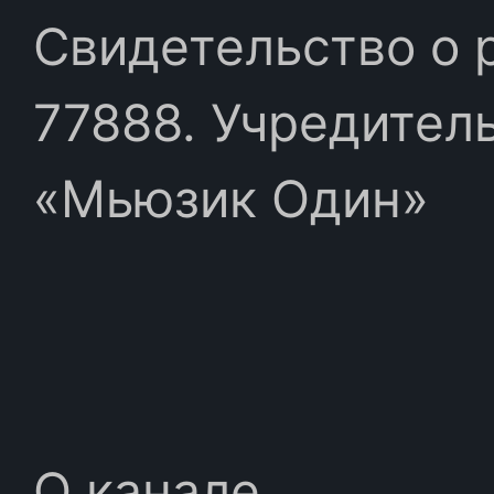
Свидетельство о 
77888. Учредител
«Мьюзик Один»
О канале