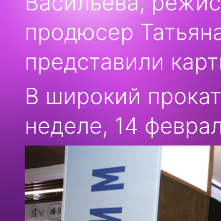
Васильева, режис
продюсер Татьяна
представили карт
В широкий прока
неделе, 14 феврал