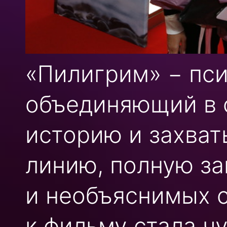
«Пилигрим» − пси
объединяющий в 
историю и захва
линию, полную за
и необъяснимых с
к фильму стала ч