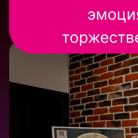
эмоци
торжеств