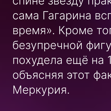
спине звезду пра
сама Гагарина вс
время». Кроме то
безупречной фигу
похудела ещё на 1
объясняя этот фа
Меркурия.