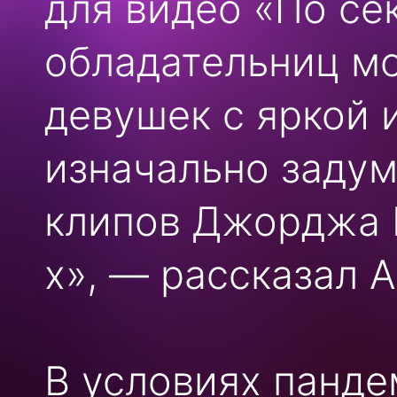
для видео «По се
обладательниц м
девушек с яркой 
изначально задум
клипов Джорджа 
х», — рассказал 
В условиях панде