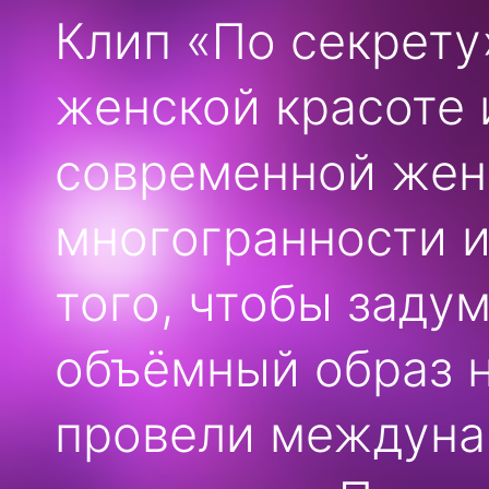
Клип «По секрету
женской красоте 
современной жен
многогранности и
того, чтобы заду
объёмный образ н
провели междуна