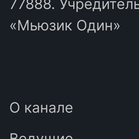
77888. Учредител
«Мьюзик Один»
О канале
Ведущие