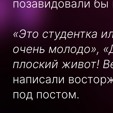
позавидовали бы 
«Это студентка и
очень молодо», «
плоский живот! В
написали востор
под постом.