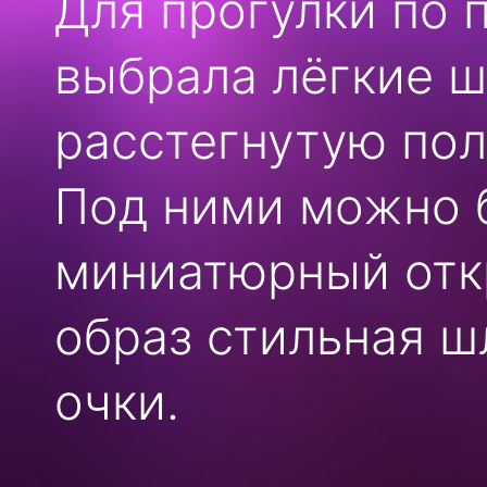
Для прогулки по 
выбрала лёгкие ш
расстегнутую по
Под ними можно 
миниатюрный отк
образ стильная ш
очки.