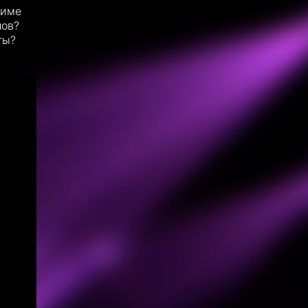
жиме
лов?
ты?