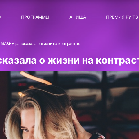
ЛЯРНЫЕ
ТЕМА
О
ПРОГРАММЫ
АФИША
ПРЕМИЯ РУ.ТВ
ДИСКОТЕКА ДИСКОТЕК
Категория
Сортировка
RUНОВОСТИ
 MASHA рассказала о жизни на контрастах
ТОП-ЧАРТ ROCKET RECORDS
казала о жизни на контрас
СТАТУС: В СЕТИ
СИЯЙ ПО-ЗВЁЗДНОМУ
ЛИЧНЫЙ ВОПРОС
ДОТЯНИСЬ ДО ЗВЁЗД