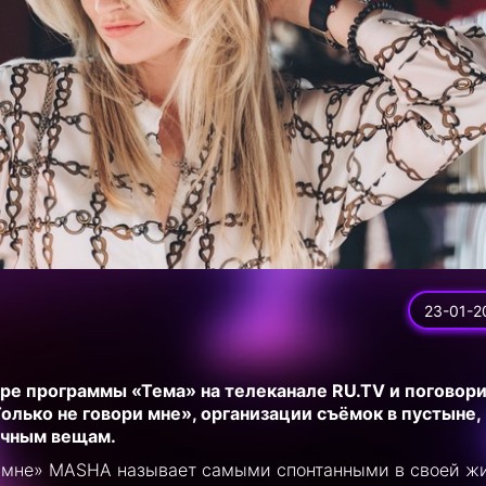
23-01-2
е программы «Тема» на телеканале RU.TV и поговори
лько не говори мне», организации съёмок в пустыне,
ычным вещам.
ри мне» MASHA называет самыми спонтанными в своей ж