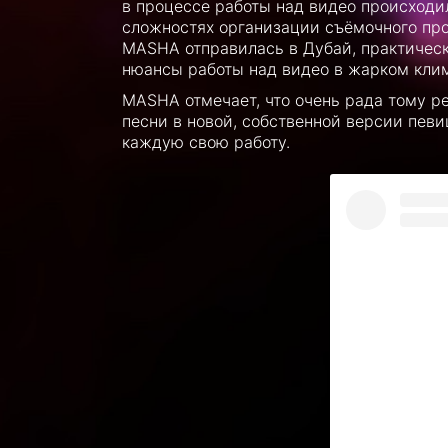
в процессе работы над видео происходи
сложностях организации съёмочного про
MASHA отправилась в Дубай, практическ
нюансы работы над видео в жарком клим
MASHA отмечает, что очень рада тому р
песни в новой, собственной версии певи
каждую свою работу.