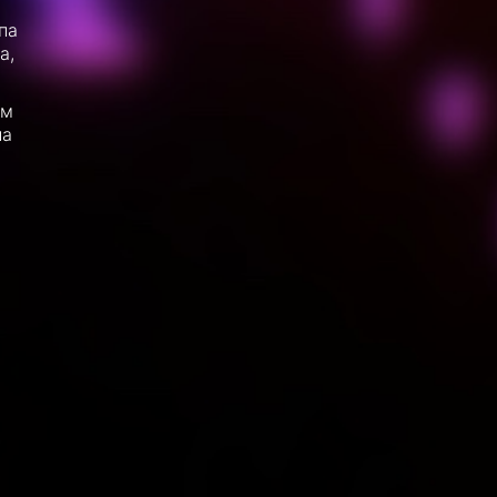
па
а,
ям
на