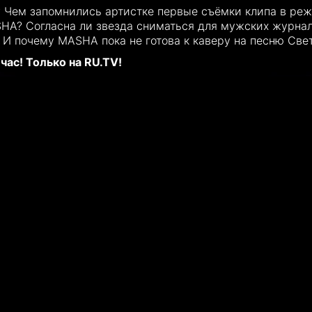
и? Чем запомнились артистке первые съёмки клипа в ре
SHA? Согласна ли звезда сниматься для мужских журна
 И почему MASHA пока не готова к каверу на песню Све
ас! Только на RU.TV!