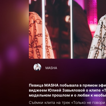
MASHA
Певица MASHA побывала в прямом эфир
виджеем Юлией Завьяловой о клипе «То
модельном прошлом и о любви к необ
Съёмки клипа на трек «Только не гово