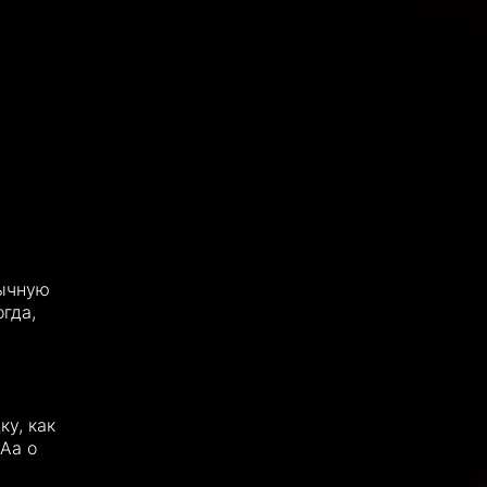
бычную
гда,
у, как
Aa о