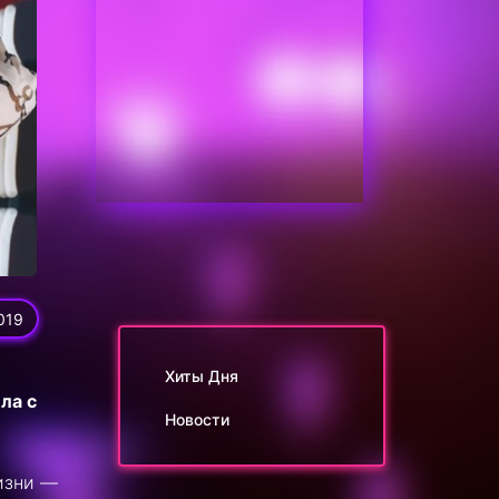
019
Хиты Дня
ла с
Новости
изни —