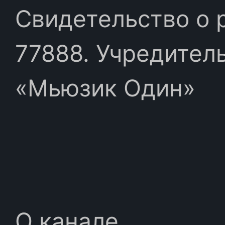
Свидетельство о 
77888. Учредител
«Мьюзик Один»
О канале