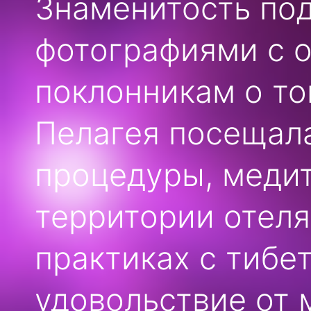
Знаменитость по
фотографиями с о
поклонникам о том
Пелагея посещал
процедуры, медит
территории отеля
практиках с тибе
удовольствие от 