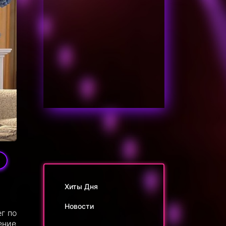
3
Хиты Дня
Новости
г по
ение