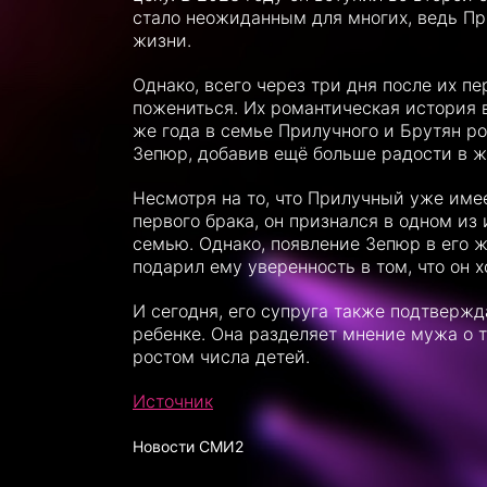
стало неожиданным для многих, ведь П
жизни.
Однако, всего через три дня после их п
пожениться. Их романтическая история в
же года в семье Прилучного и Брутян р
Зепюр, добавив ещё больше радости в жи
Несмотря на то, что Прилучный уже име
первого брака, он признался в одном из
семью. Однако, появление Зепюр в его ж
подарил ему уверенность в том, что он 
И сегодня, его супруга также подтвержд
ребенке. Она разделяет мнение мужа о т
ростом числа детей.
Источник
Новости СМИ2