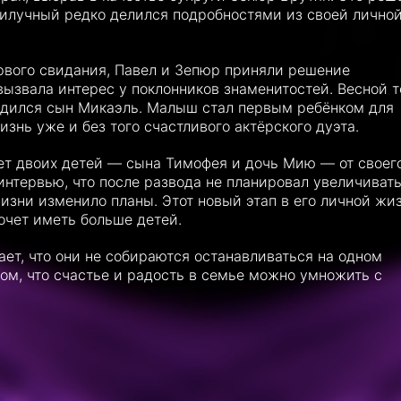
рилучный редко делился подробностями из своей лично
ервого свидания, Павел и Зепюр приняли решение
ызвала интерес у поклонников знаменитостей. Весной т
одился сын Микаэль. Малыш стал первым ребёнком для
знь уже и без того счастливого актёрского дуэта.
ет двоих детей — сына Тимофея и дочь Мию — от своег
 интервью, что после развода не планировал увеличиват
изни изменило планы. Этот новый этап в его личной жи
хочет иметь больше детей.
ает, что они не собираются останавливаться на одном
ом, что счастье и радость в семье можно умножить с