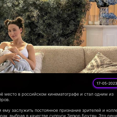
17-05-202
ё место в российском кинематографе и стал одним из
ёров.
и ему заслужить постоянное признание зрителей и колле
 брак, выбрав в качестве супруги Зепюр Брутян. Это реш