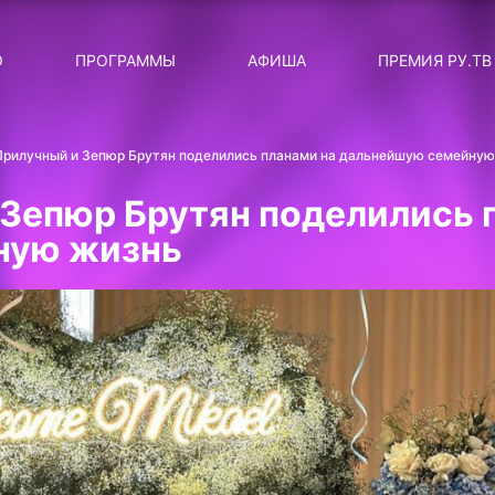
ЛЯРНЫЕ
ТЕМА
О
ПРОГРАММЫ
АФИША
ПРЕМИЯ РУ.ТВ
ДИСКОТЕКА ДИСКОТЕК
Категория
Сортировка
RUНОВОСТИ
Прилучный и Зепюр Брутян поделились планами на дальнейшую семейную
ТОП-ЧАРТ ROCKET RECORDS
 Зепюр Брутян поделились 
СТАТУС: В СЕТИ
ную жизнь
СИЯЙ ПО-ЗВЁЗДНОМУ
ЛИЧНЫЙ ВОПРОС
ДОТЯНИСЬ ДО ЗВЁЗД