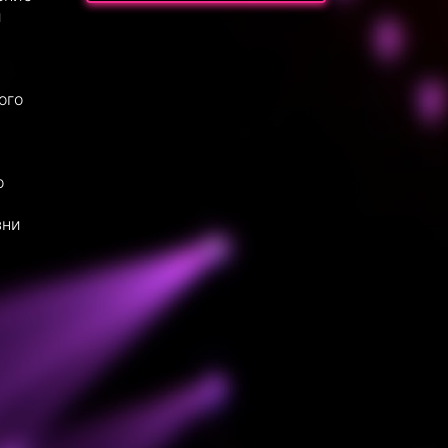
й
ого
о
ь
зни