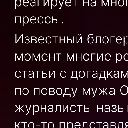
реагирует на мно
прессы.
Известный блогер
момент многие р
статьи с догадка
по поводу мужа 
журналисты назыв
кто-то представл