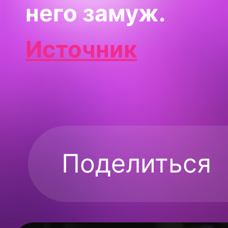
него замуж.
Источник
Поделиться