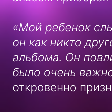
«Мой ребенок слы
он как никто дру
альбома. Он повл
было очень важно
откровенно призн