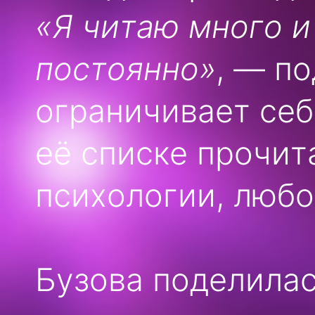
«Я читаю много и
постоянно»
, — п
ограничивает себ
её списке прочит
психологии, любо
Бузова поделила