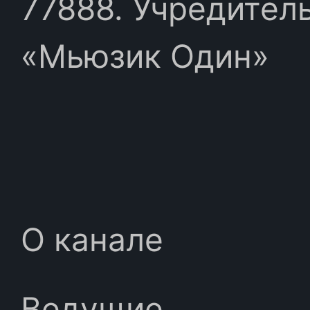
77888. Учредител
«Мьюзик Один»
О канале
Ведущие