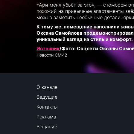
«Ари меня убьёт за это», — с юмором о
похожий на привычные апартаменты звёз
можно заметить необычные детали: яркие
К тому же, помещение наполнили живы
Оксана Самойлова продемонстрировала,
уникальный взгляд на стиль и комфорт.
Источник
/Фото: Соцсети Оксаны Само
Новости СМИ2
О канале
Ведущие
Контакты
Реклама
Вещание