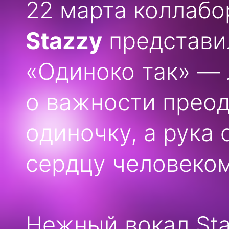
22 марта коллаб
Stazzy
представи
«Одиноко так»
— 
о важности преод
одиночку, а рука
сердцу человеком
Нежный вокал Sta