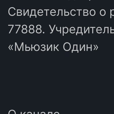
Свидетельство о 
77888. Учредител
«Мьюзик Один»
О канале