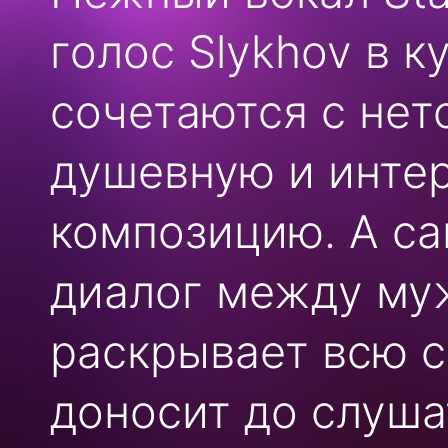
голос Slykhov в к
сочетаются с не
душевную и инте
композицию. А са
диалог между му
раскрывает всю 
доносит до слуш