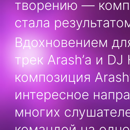
творению — комп
стала результато
Вдохновением дл
трек Arash’а и DJ
композиция Arash
интересное напра
многих слушателе
командой на одн