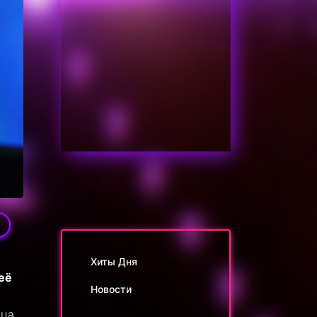
Хиты Дня
её
Новости
ица