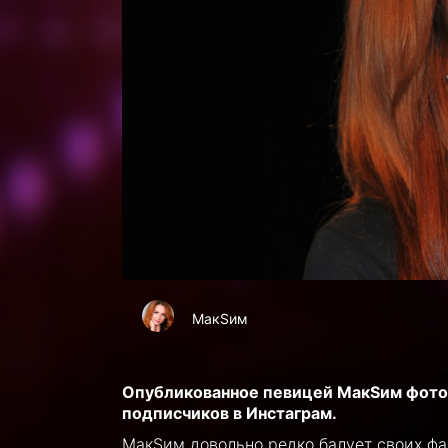
МакSим
Опубликованное певицей МакSим фото 
подписчиков в Инстаграм.
МакSим довольно редко балует своих фа