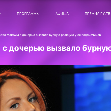
ЛЯРНЫЕ
ТЕМА
О
ПРОГРАММЫ
АФИША
ПРЕМИЯ РУ.ТВ
ДИСКОТЕКА ДИСКОТЕК
Категория
Сортировка
RUНОВОСТИ
фото МакSим с дочерью вызвало бурную реакцию у её подписчиков
ТОП-ЧАРТ ROCKET RECORDS
 с дочерью вызвало бурную
СТАТУС: В СЕТИ
СИЯЙ ПО-ЗВЁЗДНОМУ
ЛИЧНЫЙ ВОПРОС
ДОТЯНИСЬ ДО ЗВЁЗД