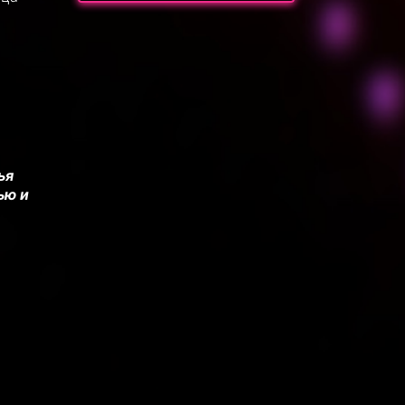
ья
ью и