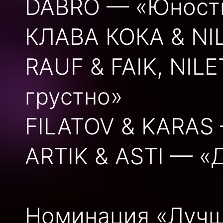
DABRO — «Юност
КЛАВА КОКА & NI
RAUF & FAIK, NIL
грустно»
FILATOV & KARAS
ARTIK & ASTI — «
Номинация «Лучш