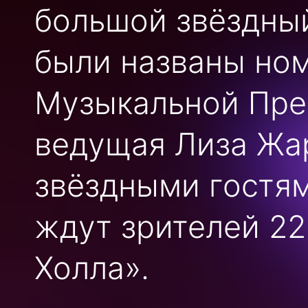
большой звёздны
были названы но
Музыкальной Прем
ведущая Лиза Жа
звёздными гостям
ждут зрителей 22
Холла».