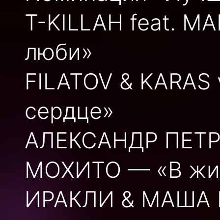
T-KILLAH feat. M
люби»
FILATOV & KARAS
сердце»
АЛЕКСАНДР ПЕТР
МОХИТО — «В жиз
ИРАКЛИ & МАША 