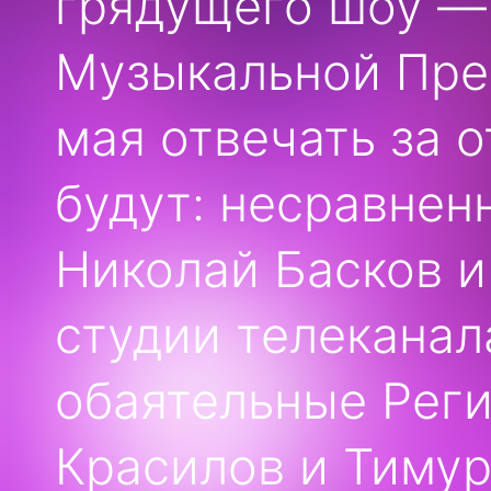
грядущего шоу —
Музыкальной Прем
мая отвечать за 
будут: несравнен
Николай Басков и
студии телеканал
обаятельные Реги
Красилов и Тимур