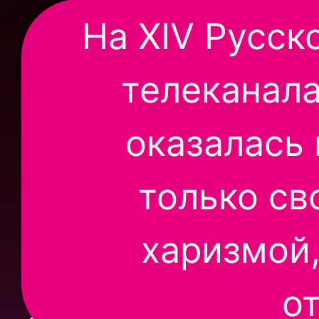
На XIV Русс
телеканала
оказалась 
только св
харизмой
о