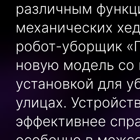
различным функц
механических хед
робот-уборщик «П
новую модель со
установкой для у
улицах. Устройст
эффективнее спра
особенно в межсе