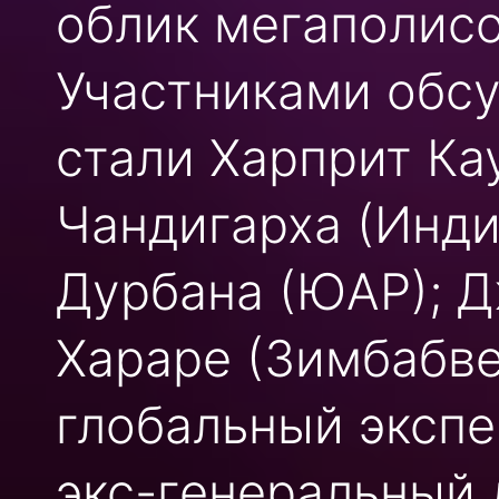
облик мегаполисо
Участниками обс
стали Харприт Ка
Чандигарха (Инди
Дурбана (ЮАР); 
Хараре (Зимбабве
глобальный экспе
экс-генеральный 