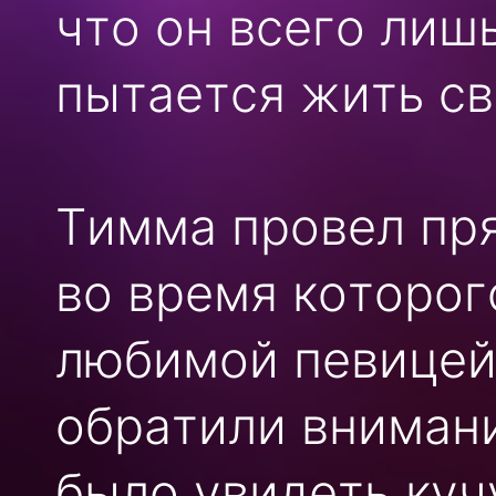
что он всего лиш
пытается жить с
Тимма провел пря
во время которог
любимой певицей
обратили внимани
было увидеть куч